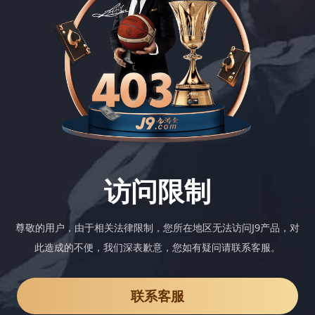
访问限制
尊敬的用户，由于相关法律限制，您所在地区无法访问J9产品，对
此造成的不便，我们深表歉意，您如有疑问请联系客服。
联系客服