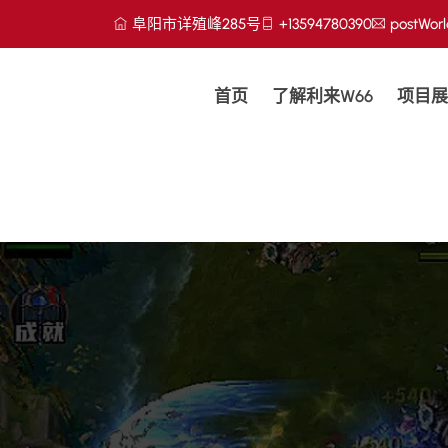
阜阳市详殖峰285号
+13594780390
postWorl
首页
了解利来w66
项目展