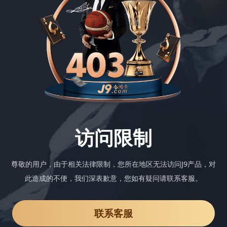
访问限制
尊敬的用户，由于相关法律限制，您所在地区无法访问J9产品，对
此造成的不便，我们深表歉意，您如有疑问请联系客服。
联系客服