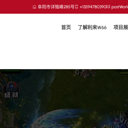
阜阳市详殖峰285号
+13594780390
postWorl
首页
了解利来w66
项目展