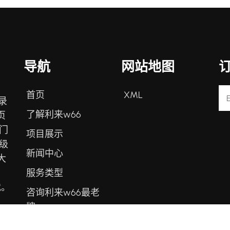
导航
网站地图
首页
XML
录
了解利来w66
页
门
项目展示
级
新闻中心
大
服务类型
、
载。
咨询利来w66最老
牌