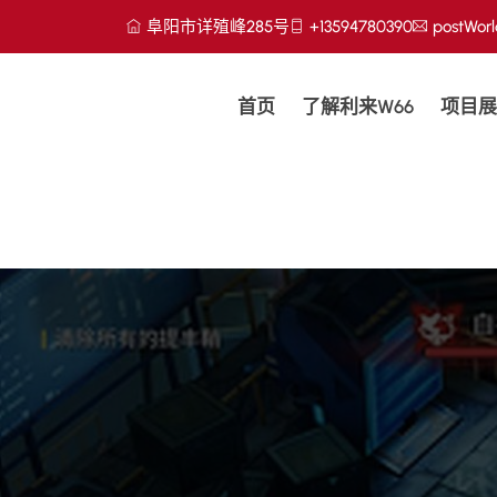
阜阳市详殖峰285号
+13594780390
postWorl
首页
了解利来w66
项目展