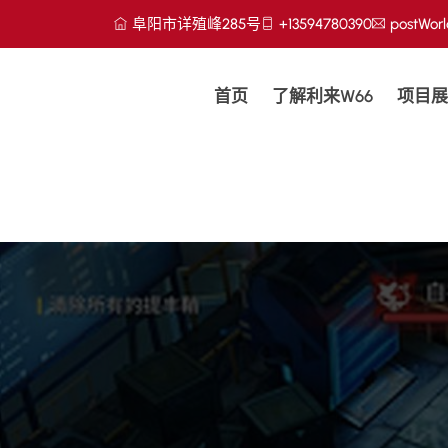
阜阳市详殖峰285号
+13594780390
postWorl
首页
了解利来w66
项目展