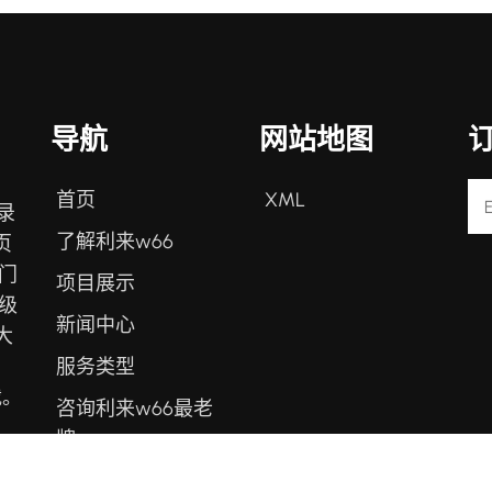
导航
网站地图
首页
XML
录
了解利来w66
页
门
项目展示
级
新闻中心
大
服务类型
、
载。
咨询利来w66最老
牌