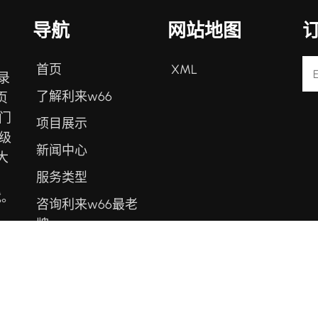
导航
网站地图
首页
XML
录
了解利来w66
页
门
项目展示
级
新闻中心
大
服务类型
、
载。
咨询利来w66最老
牌