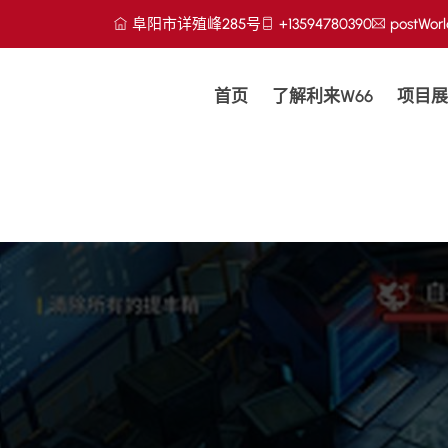
阜阳市详殖峰285号
+13594780390
postWorl
首页
了解利来w66
项目展