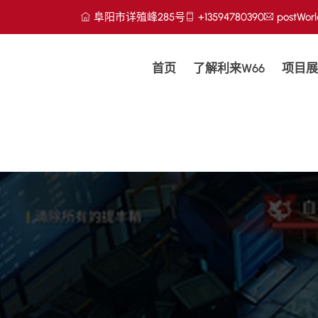
阜阳市详殖峰285号
+13594780390
postWorl
首页
了解利来w66
项目展