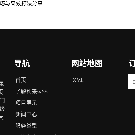
技巧与高效打法分享
导航
网站地图
首页
XML
录
了解利来w66
页
门
项目展示
级
新闻中心
大
服务类型
、
载。